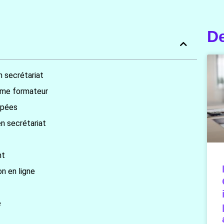
De
n secrétariat
nisme formateur
ppées
n secrétariat
nt
n en ligne
e