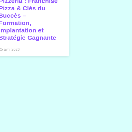
Pizzeria : Franchise
Pizza & Clés du
Succès –
Formation,
Implantation et
Stratégie Gagnante
25 avril 2026