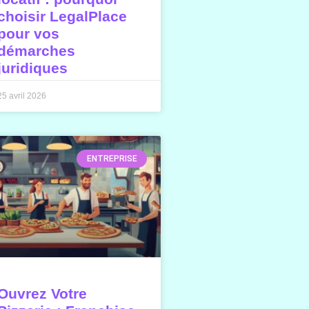
choisir LegalPlace
pour vos
démarches
juridiques
25 avril 2026
ENTREPRISE
Ouvrez Votre