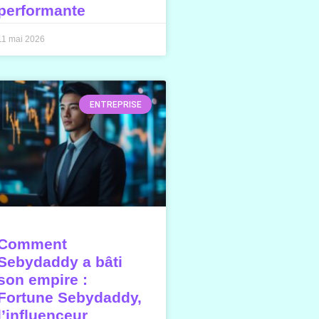
performante
11 mai 2026
ENTREPRISE
Comment
Sebydaddy a bâti
son empire :
Fortune Sebydaddy,
l’influenceur