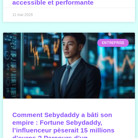
accessible et performante
11 mai 2026
ENTREPRISE
Comment Sebydaddy a bâti son
empire : Fortune Sebydaddy,
l’influenceur pèserait 15 millions
d’euros ? Parcours d’un