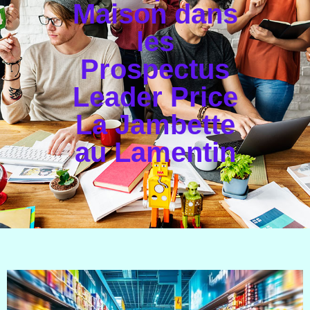
Maison dans
les
Prospectus
Leader Price
La Jambette
au Lamentin