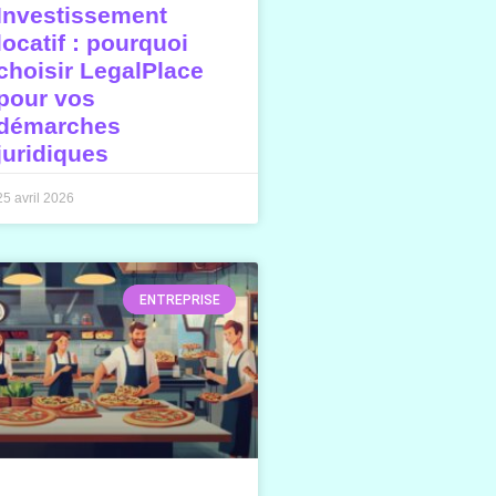
Investissement
locatif : pourquoi
choisir LegalPlace
pour vos
démarches
juridiques
25 avril 2026
ENTREPRISE