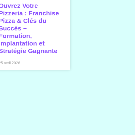
Ouvrez Votre
Pizzeria : Franchise
Pizza & Clés du
Succès –
Formation,
Implantation et
Stratégie Gagnante
25 avril 2026