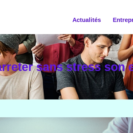
Actualités
Entrep
reter sans stress son e