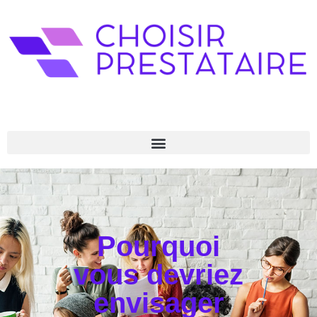
Pourquoi
vous devriez
envisager