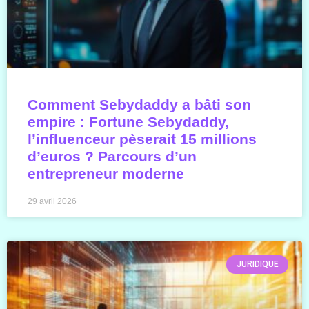
Comment Sebydaddy a bâti son
empire : Fortune Sebydaddy,
l’influenceur pèserait 15 millions
d’euros ? Parcours d’un
entrepreneur moderne
29 avril 2026
JURIDIQUE