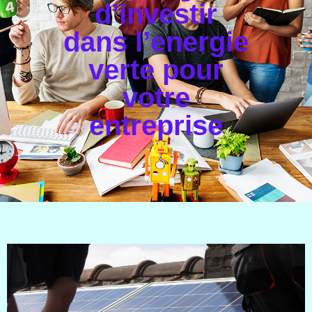
d’investir
dans l’energie
verte pour
votre
entreprise